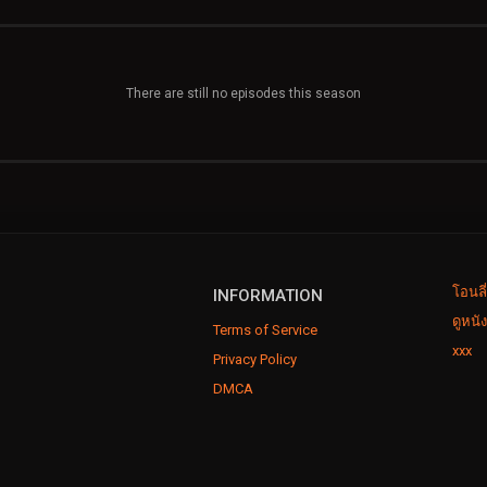
There are still no episodes this season
โอนลี
INFORMATION
ดูหนั
Terms of Service
xxx
Privacy Policy
DMCA