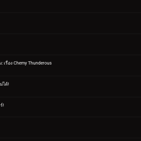
ยม: เรื่อง Chemy Thunderous
่ได้!
ร์!
!