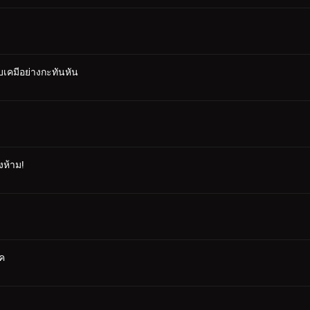
กับเคมีอย่างกะทันหัน
งห้าม!
็ค