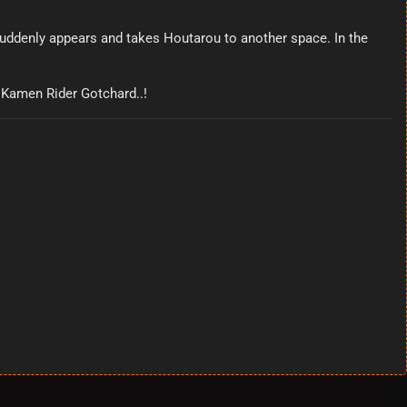
r suddenly appears and takes Houtarou to another space. In the
o Kamen Rider Gotchard..!