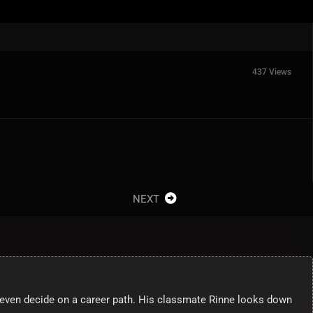
437 Views
NEXT
to even decide on a career path. His classmate Rinne looks down