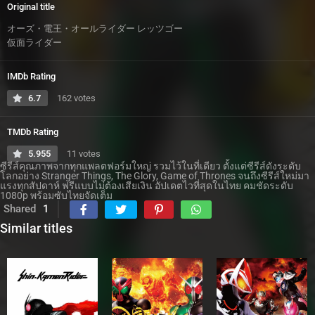
Original title
オーズ・電王・オールライダー レッツゴー
仮面ライダー
IMDb Rating
6.7
162 votes
TMDb Rating
5.955
11 votes
ซีรีส์คุณภาพจากทุกแพลตฟอร์มใหญ่ รวมไว้ในที่เดียว ตั้งแต่ซีรีส์ดังระดับ
โลกอย่าง Stranger Things, The Glory, Game of Thrones จนถึงซีรีส์ใหม่มา
แรงทุกสัปดาห์ ฟรีแบบไม่ต้องเสียเงิน อัปเดตไวที่สุดในไทย คมชัดระดับ
1080p พร้อมซับไทยจัดเต็ม
Shared
1
Similar titles