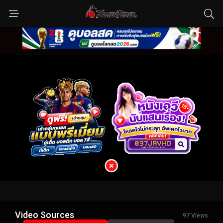
Video Sources
97 Views