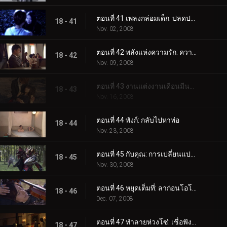
ตอนที่ 41 เพลงกล่อมเด็ก: ปลดปล่อยหัวใจ
18 - 41
Nov. 02, 2008
ตอนที่ 42 พลังแห่งความรัก: ความโกรธเกรี้ยวของราชา
18 - 42
Nov. 09, 2008
ตอนที่ 43 งานแต่งงานเดือนมีนาคม: ช่วงเวลาแห่งการพรากจากกัน
18 - 43
Nov. 16, 2008
ตอนที่ 44 พังก์: กลับไปหาพ่อ
18 - 44
Nov. 23, 2008
ตอนที่ 45 กับคุณ: การเปลี่ยนแปลงครั้งสุดท้าย
18 - 45
Nov. 30, 2008
ตอนที่ 46 หยุดเต็มที่: ลาก่อนโอโตยะ
18 - 46
Dec. 07, 2008
ตอนที่ 47 ทำลายห่วงโซ่: เชื่อฟังฉัน!
18 - 47