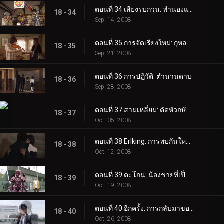
ตอนที่ 34 เสียงรบกวน: ทำนองแห่งการทำลายล้าง
18 - 34
Sep. 14, 2008
ตอนที่ 35 การจัดเรียงใหม่: กุหลาบบิน
18 - 35
Sep. 21, 2008
ตอนที่ 36 การปฏิวัติ: ตำนานดาบ
18 - 36
Sep. 28, 2008
ตอนที่ 37 สามเหลี่ยม: ตัดหัวกษัตริย์
18 - 37
Oct. 05, 2008
ตอนที่ 38 Erlking: การพบกันใหม่ระหว่างแม่ลูก
18 - 38
Oct. 12, 2008
ตอนที่ 39 ตะโกน: น้องชายที่เป็นเป้าหมาย
18 - 39
Oct. 19, 2008
ตอนที่ 40 อีกครั้ง: การกลับมาของ IXA ของ Nago
18 - 40
Oct. 26, 2008