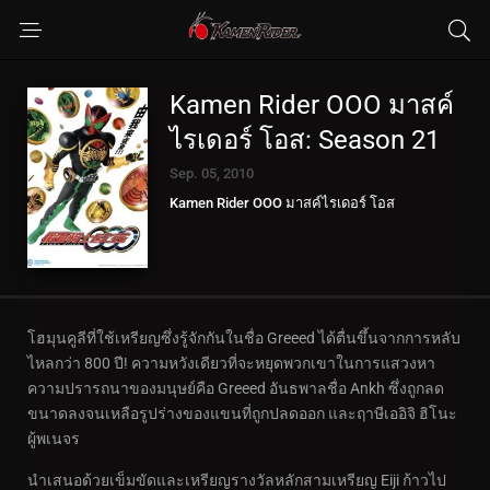
Kamen Rider OOO มาสค์
ไรเดอร์ โอส: Season 21
Sep. 05, 2010
Kamen Rider OOO มาสค์ไรเดอร์ โอส
โฮมุนคูลีที่ใช้เหรียญซึ่งรู้จักกันในชื่อ Greeed ได้ตื่นขึ้นจากการหลับ
ไหลกว่า 800 ปี! ความหวังเดียวที่จะหยุดพวกเขาในการแสวงหา
ความปรารถนาของมนุษย์คือ Greeed อันธพาลชื่อ Ankh ซึ่งถูกลด
ขนาดลงจนเหลือรูปร่างของแขนที่ถูกปลดออก และฤาษีเออิจิ ฮิโนะ
ผู้พเนจร
นำเสนอด้วยเข็มขัดและเหรียญรางวัลหลักสามเหรียญ Eiji ก้าวไป