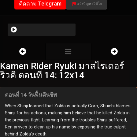
ติดตาม Telegram
แจ้งปัญหาวีดีโอ
Kamen Rider Ryuki มาสไรเดอร์
ริวคิ ตอนที่ 14: 12x14
ตอนที่ 14 วันฟื้นคืนชีพ
When Shinji learned that Zolda is actually Goro, Shuichi blames
Shinji for his actions, making him believe that he killed Zolda in
the previous fight. Learning from the troubles Shinji suffered,
Ren arrives to clean up his name by exposing the true culprit
behind Zolda’s death.