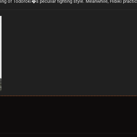
ording of Todoroki�s peculiar fighting style. Meanwhile, Hibiki pract