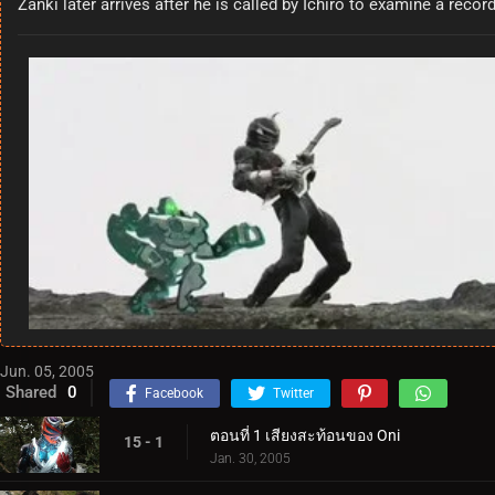
Zanki later arrives after he is called by Ichiro to examine a rec
Jun. 05, 2005
Shared
0
Facebook
Twitter
ตอนที่ 1 เสียงสะท้อนของ Oni
15 - 1
Jan. 30, 2005