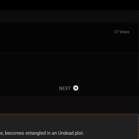
27 Views
NEXT
ime, becomes entangled in an Undead plot.