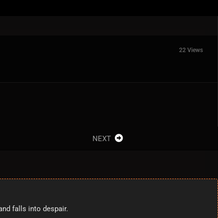
22 Views
NEXT
d falls into despair.