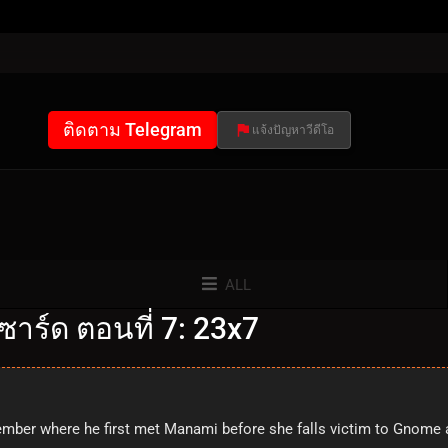
ติดตาม Telegram
แจ้งปัญหาวีดีโอ
ALL
าร์ด ตอนที่ 7: 23x7
er where he first met Manami before she falls victim to Gnome an