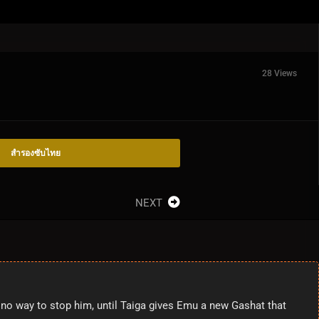
28 Views
สำรองซับไทย
NEXT
no way to stop him, until Taiga gives Emu a new Gashat that