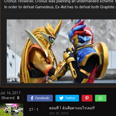
Cronus. However, Cronus was planning an underhanded scheme. N
In order to defeat Gamedeus, Ex-Aid has to defeat both Graphite 
Jul. 16, 2017
Shared
0
Facebook
Twitter
ตอนที่ 1 ฉันคือคาเมนไรเดอร์!
27 - 1
Oct. 02, 2016