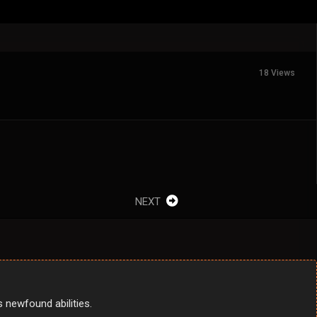
18 Views
NEXT
 newfound abilities.