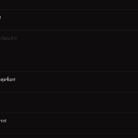
!
เนิดแล้ว!
สุดช็อก!
นรก!