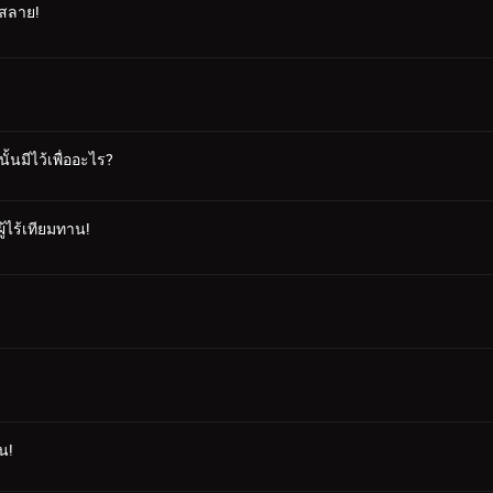
ตกสลาย!
ั้นมีไว้เพื่ออะไร?
ู้ไร้เทียมทาน!
น!