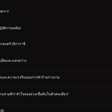
ยศเรา!
ิบัติการผกผัน!
ครอบครัวอิการาชิ
ามมืดและแสงสว่าง
ชและความเร่งรีบของการทำร้ายร่างกาย
นสายฟ้า! หัวใจสองดวงเชื่อมั่นในตัวตนเดียว!
มิ!