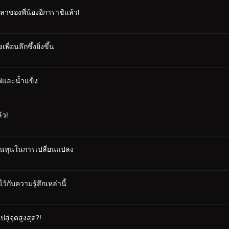
วลาของพี่น้องอิการาชิแล้ว!
ื่อนลึกซึ้งยิ่งขึ้น
ไฟและน้ำแข็ง
้ว!
รคืนทุนในการเปลี่ยนแปลง
้กับความรู้สึกเหล่านี้
สู่จุดสูงสุด?!