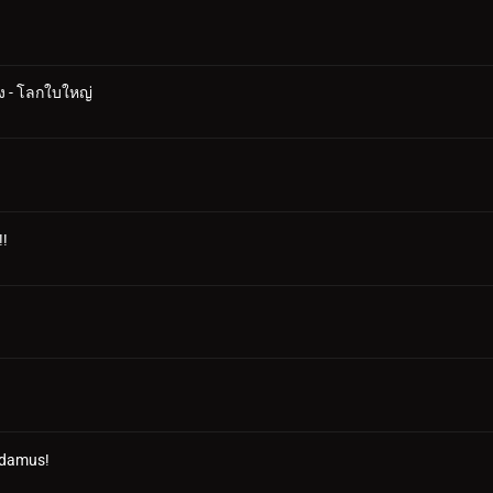
าง - โลกใบใหญ่
!!
adamus!