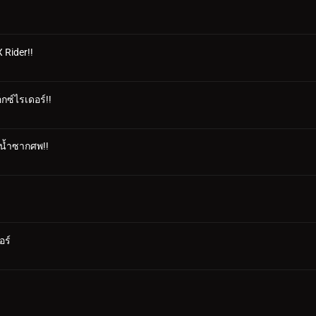
 Rider!!
็กซ์ไรเดอร์!!
งน้ำซากศพ!!
อร์
!