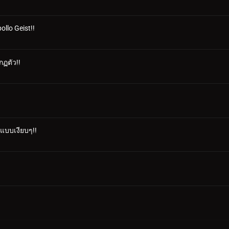
ollo Geist!!
กฏตัว!!
ีแบบเงียบๆ!!