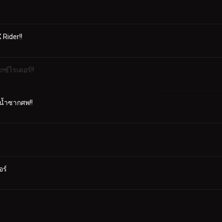
 Rider!!
็กซ์ไรเดอร์!!
งน้ำซากศพ!!
อร์