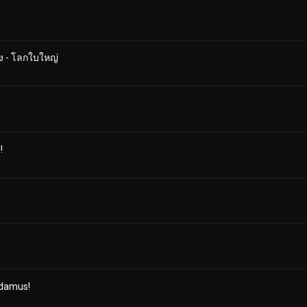
าง - โลกใบใหญ่
!
adamus!