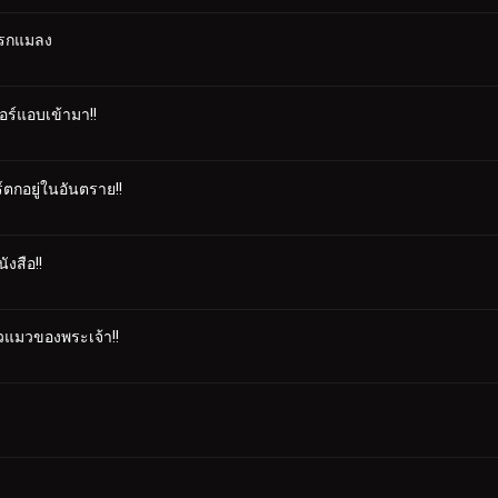
งนรกแมลง
อร์แอบเข้ามา!!
ร์ตกอยู่ในอันตราย!!
ังสือ!!
ตัวแมวของพระเจ้า!!