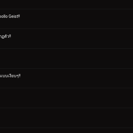
ollo Geist!!
กฏตัว!!
แบบเงียบๆ!!