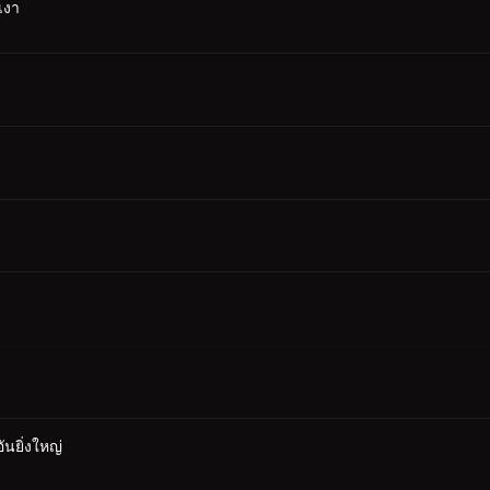
เงา
ง
นยิ่งใหญ่