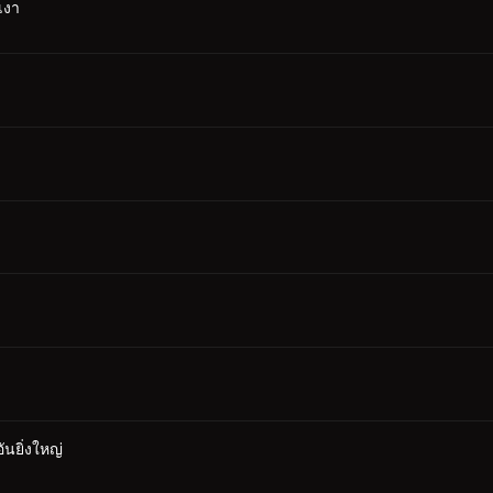
เงา
ง
นยิ่งใหญ่