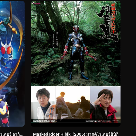
Masked Rider Agito (2001) มาสค์ไรเดอร์ อากิโตะ
Masked Rider Hibiki (2005) มาสค์ไรเดอร์ฮิบิกิ