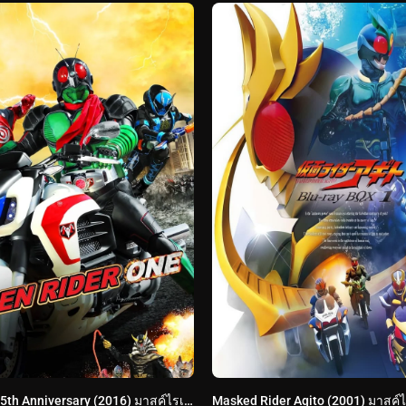
Mask Rider 45th Anniversary (2016) มาสค์ไรเดอร์ หมายเลข 1 ไอ้มดแดงอาละวาด พากย์ไทย