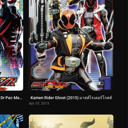
Kamen Rider Heisei Generations- Dr Pac-Man vs Ex-Aid & Ghost with Legend Rider (2016) รวมพล 5 มาสค์ไรเดอร์ ปะทะ ดร แพ็คแมน พากษ์ไทย
Kamen Rider Ghost (2015) มาสค์ไรเดอร์โกสต์
Apr. 01, 2015