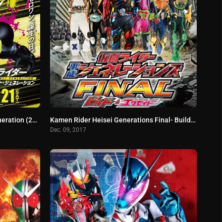
Kamen Rider Reiwa: The First Generation (2019) มาสค์ไรเดอร์ กำเนิดใหม่ไอ้มดแดงยุคเรย์วะ พากย์ไทย
Kamen Rider Heisei Generations Final- Build & Ex-Aid with Legend Rider (2017) รวมพลมาสค์ไรเดอร์ FINAL บิลด์ & เอ็กเซด และลีเจนด์ไรเดอร์
Dec. 09, 2017