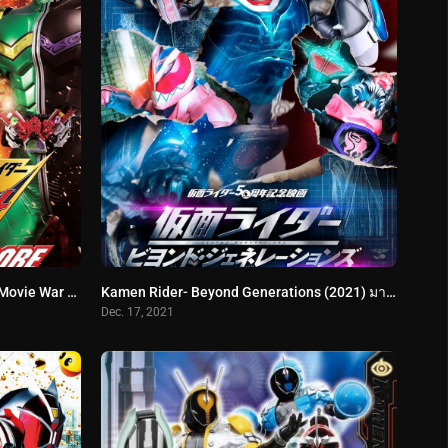
Kamen Rider OOO & W Feat Skull Movie War Core มาสค์ไรเดอร์โอส แอนด์ ดับเบิล ฟีเจอริ่ง สคัล มูฟวี่ไทเซ็น พากย์ไทย
Kamen Rider- Beyond Generations (2021) มาสค์ไรเดอร์ ศึกไอ้มดแดงข้ามศตวรรษ
Dec. 17, 2021