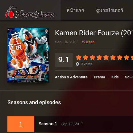
หน้าแรก
ดูมาสไรเดอร์
Kamen Rider Fourze (201
Sep. 04, 2011
tv asahi
9.1
9
votes
Action & Adventure
Drama
Kids
Sci-
Seasons and episodes
1
Season 1
Sep. 03, 2011