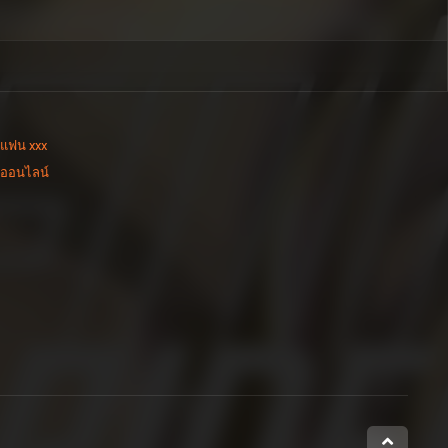
่แฟน xxx
งออนไลน์