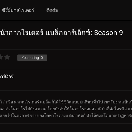
ซีรี่ย์มาสไรเดอร์
ติดต่อ
้ากากไรเดอร์ แบล็กอาร์เอ็กซ์: Season 9
Your rating:
0
ร์เอ็กซ์
่ หรือ คาเมนไรเดอร์ แบล็ค ก็ได้ใช้ชีวิตแบบปกติชนทั่วไป เขารับงานเป็นน
ักพาตัวโคทาโร่ไปยังอวกาศ โดยบังคับให้โคทาโร่ยอมสวามิภักดิ์ต่อไครซิส 
งลอยไปในอวกาศ ร่างของโคทาโร่ต้องแสงอาทิตย์ ทำให้คิงสโตนก่อปาฏิหาริย์ 