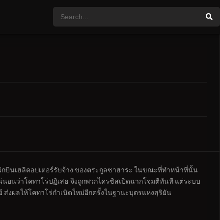
ักบินเฮลิคอปเตอร์รับจ้าง ของตระกูลซาฮาระ ในขณะที่ทำหน้าที่นั้น
แน่นอนว่าโคทาโร่ปฏิเสธ จึงถูกพวกไครซิสเปิดฉากโจมตีทันที แต่ระบบ
ส่งผลให้โคทาโร่กำเนิดใหม่อีกครั้งในฐานะบุตรแห่งสุริยัน