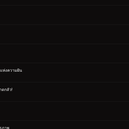
ศแห่งความฝัน
าดกลัว!
ตรภาพ