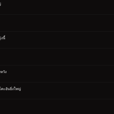
่
งนี้
หวัง
ตะอันยิ่งใหญ่