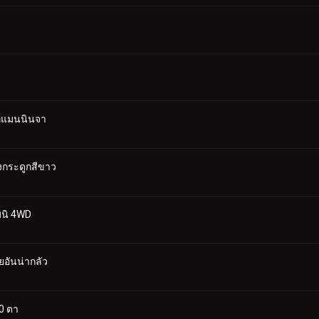
ท์แมนนินจา
่งกระดูกสีขาว
มินิ 4WD
ัยอันน่ากลัว
0 ตา