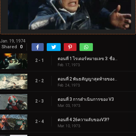
Shiro. In order to remove the Vatal Bullet from Shiro’s skull,
they must infiltrate Destron’s Tokyo outpost. But, Marshal
Armor and Chameleon are waiting to welcome them�
Jan. 19, 1974
Shared
0
ตอนที่ 1 ไรเดอร์หมายเลข 3: ชื่อของเขาคือ V3!