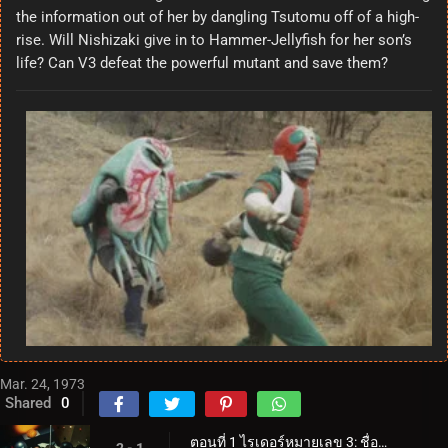
the information out of her by dangling Tsutomu off of a high-
rise. Will Nishizaki give in to Hammer-Jellyfish for her son’s
life? Can V3 defeat the powerful mutant and save them?
Mar. 24, 1973
Shared
0
ตอนที่ 1 ไรเดอร์หมายเลข 3: ชื่อของเขาคือ V3!