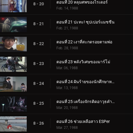
ตอนที่ 20 หลุมศพของไรเดอร์
8 - 20
Feb. 14, 1988
ตอนที่ 21 ปะทะ! ซุปเปอร์แมชชีน
8 - 21
Feb. 21, 1988
ตอนที่ 22 เงาที่สะกดรอยตามพ่อ
8 - 22
Feb. 28, 1988
ตอนที่ 23 พลังวิเศษของมาร์โม่
8 - 23
Mar. 06, 1988
ตอนที่ 24 ฝันร้ายของนักศึกษาหญิง
8 - 24
Mar. 13, 1988
ตอนที่ 25 เครื่องจักรติดอาวุธคำราม
8 - 25
Mar. 20, 1988
ตอนที่ 26 ช่วยเหลือสาว ESPer
8 - 26
Mar. 27, 1988