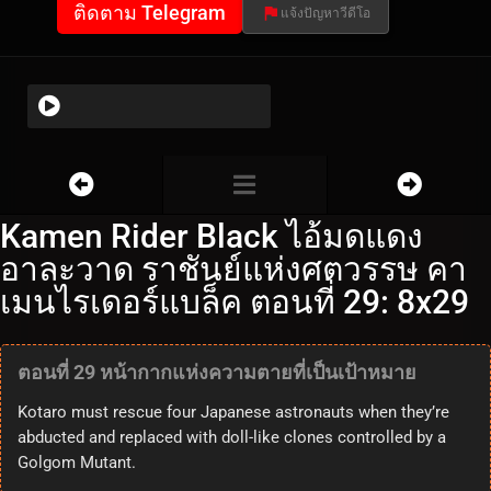
ติดตาม Telegram
แจ้งปัญหาวีดีโอ
Kamen Rider Black ไอ้มดแดง
อาละวาด ราชันย์แห่งศตวรรษ คา
เมนไรเดอร์แบล็ค ตอนที่ 29: 8x29
ตอนที่ 29 หน้ากากแห่งความตายที่เป็นเป้าหมาย
Kotaro must rescue four Japanese astronauts when they’re
abducted and replaced with doll-like clones controlled by a
Golgom Mutant.