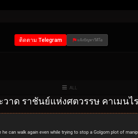
ติดตาม Telegram
แจ้งปัญหาวีดีโอ
ALL
ะวาด ราชันย์แห่งศตวรรษ คาเมนไรเ
e he can walk again even while trying to stop a Golgom plot of manipu