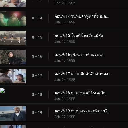
Dec. 27, 1987
ตอนที่ 14 วันที่ปลาทูน่าทั้งหมดหายไป
8 - 14
Jan. 03, 1988
ตอนที่ 15 โจมตีโรงเรียนผีสิง
8 - 15
Jan. 10, 1988
ตอนที่ 16 เพื่อนจากข้ามทะเล!
8 - 16
Jan. 17, 1988
ตอนที่ 17 ความฝันอันลึกลับของเคียวโกะ!
8 - 17
Jan. 24, 1988
ตอนที่ 18 ดาบเซนต์บีโรเจเนีย!!
8 - 18
Jan. 31, 1988
ตอนที่ 19 กับดักแห่งนรกที่หายใจไม่ออก
8 - 19
Feb. 07, 1988