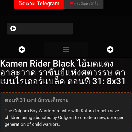
ติดตาม Telegram
แจ้งปัญหาวีดีโอ
Kamen Rider Black ไอ้มดแดง
อาละวาด ราชันย์แห่งศตวรรษ คา
เมนไรเดอร์แบล็ค ตอนที่ 31: 8x31
ตอนที่ 31 เผา! นักรบเด็กชาย
The Golgom Boy Warriors reunite with Kotaro to help save
children being abducted by Golgom to create a new, stronger
generation of child warriors.