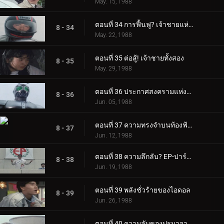
May. 15, 1988
ตอนที่ 34 การฟื้นฟู? เจ้าชายแห่งนรก
8 - 34
May. 22, 1988
ตอนที่ 35 ต่อสู้! เจ้าชายทั้งสอง
8 - 35
May. 29, 1988
ตอนที่ 36 ประกาศสงครามแห่งความรักและความตาย
8 - 36
Jun. 05, 1988
ตอนที่ 37 ความทรงจำบนท้องฟ้ายูบาริ
8 - 37
Jun. 12, 1988
ตอนที่ 38 ความลึกลับ? EP-ปาร์ตี้บอยสควอด
8 - 38
Jun. 19, 1988
ตอนที่ 39 พลังชั่วร้ายของไอดอล
8 - 39
Jun. 26, 1988
ตอนที่ 40 ความลับของปรมาจารย์คาราเต้