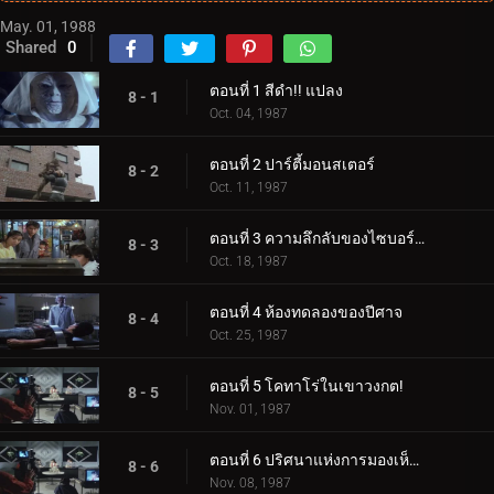
May. 01, 1988
Shared
0
ตอนที่ 1 สีดำ!! แปลง
8 - 1
Oct. 04, 1987
ตอนที่ 2 ปาร์ตี้มอนสเตอร์
8 - 2
Oct. 11, 1987
ตอนที่ 3 ความลึกลับของไซบอร์กลึกลับ
8 - 3
Oct. 18, 1987
ตอนที่ 4 ห้องทดลองของปีศาจ
8 - 4
Oct. 25, 1987
ตอนที่ 5 โคทาโร่ในเขาวงกต!
8 - 5
Nov. 01, 1987
ตอนที่ 6 ปริศนาแห่งการมองเห็นอันลึกลับ
8 - 6
Nov. 08, 1987