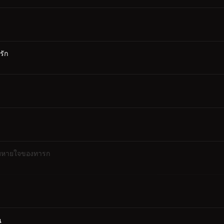
รัก
ะลมหายใจของทารก
ณ