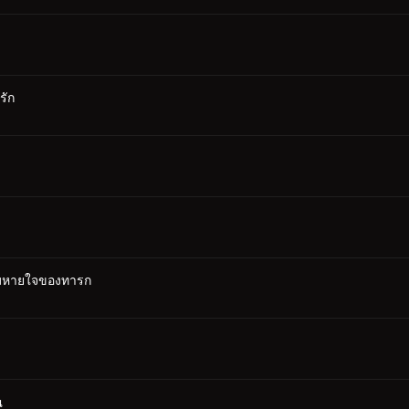
รัก
ะลมหายใจของทารก
ณ