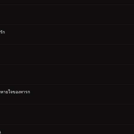
รัก
ะลมหายใจของทารก
ณ