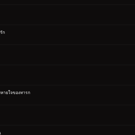
รัก
ะลมหายใจของทารก
ณ