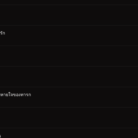
รัก
ะลมหายใจของทารก
ณ