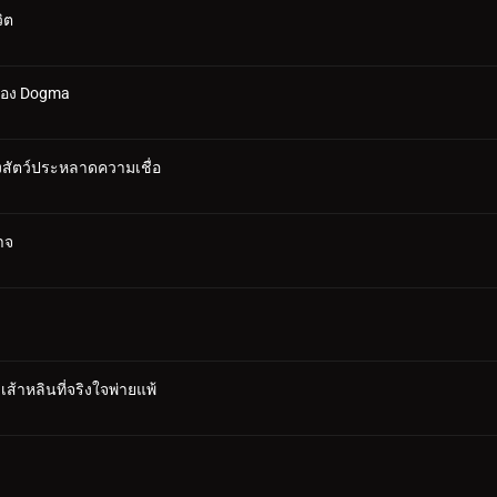
ิต
ยของ Dogma
งสัตว์ประหลาดความเชื่อ
าจ
เส้าหลินที่จริงใจพ่ายแพ้