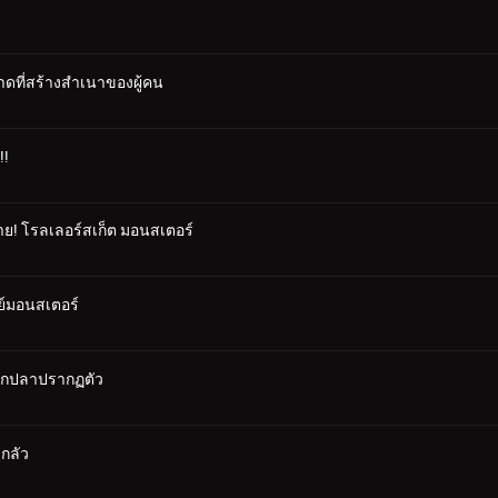
ดที่สร้างสำเนาของผู้คน
!!
้าย! โรลเลอร์สเก็ต มอนสเตอร์
รย์มอนสเตอร์
็ดตกปลาปรากฏตัว
ากลัว