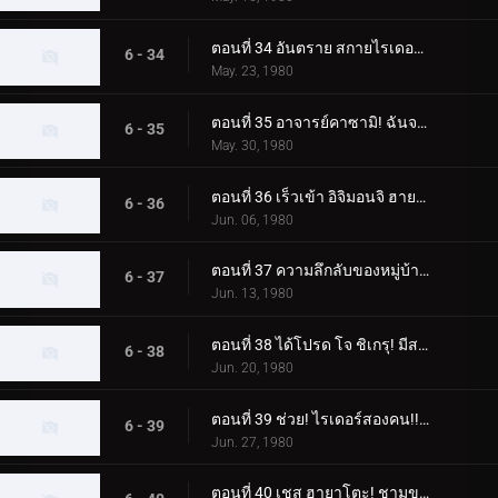
ตอนที่ 34 อันตราย สกายไรเดอร์! เขามาแล้ว! คาซามิ ชิโระ!!
6 - 34
May. 23, 1980
ตอนที่ 35 อาจารย์คาซามิ! ฉันจะจับแก๊งปลาหมึกยักษ์!!
6 - 35
May. 30, 1980
ตอนที่ 36 เร็วเข้า อิจิมอนจิ ฮายาโตะ! ช่วยคนติดต้นไม้!!
6 - 36
Jun. 06, 1980
ตอนที่ 37 ความลึกลับของหมู่บ้านนาคีรี! ฮิโรชิติดอยู่บนต้นไม้ด้วยหรือเปล่า
6 - 37
Jun. 13, 1980
ตอนที่ 38 ได้โปรด โจ ชิเกรุ! มีสถานที่ฝึกบังคับบัญชาที่มีเงินเดือนหนึ่งล้านเยน
6 - 38
Jun. 20, 1980
ตอนที่ 39 ช่วย! ไรเดอร์สองคน!! แม่กลายเป็นปีศาจ
6 - 39
Jun. 27, 1980
ตอนที่ 40 เชส ฮายาโตะ! ชามของกัปปะบินผ่านท้องฟ้า