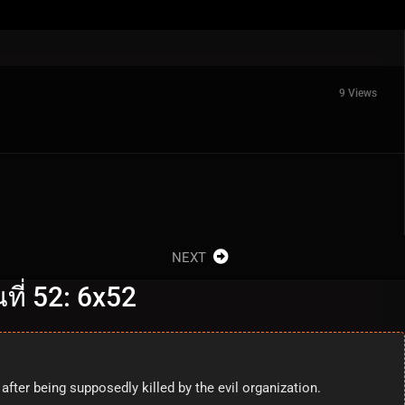
9 Views
NEXT
ี่ 52: 6x52
fter being supposedly killed by the evil organization.