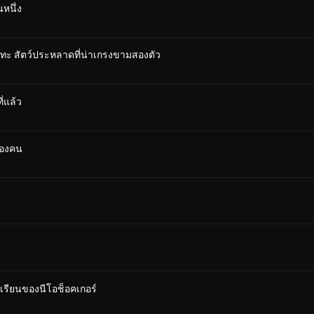
หนึ่ง
ปะทะ สัตว์ประหลาดที่น่าเกรงขามสองตัว
ี่แล้ว
สองคน
เรียนของนีโอช็อคเกอร์