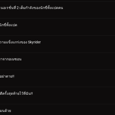
อเรชั่นที่ 2 เต็มกำลังของนักขี่ทั้งแปดคน
กขี่ทั้งแปด
มความแข็งแกร่งของ Skyrider
ี่มาจากอเมซอน
 อย่าตาย!!
รั้งสุดท้ายไว้ที่ฉัน!!
แมนด้วย