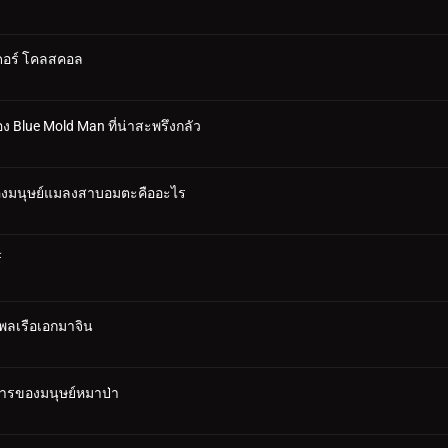
เดอร์ โคลสคอล
ง Blue Mold Man ที่น่าสะพรึงกลัว
 ของมนุษย์แมลงสาบอมตะคืออะไร
์
งพลเรือเอกมาจิน
งหารของมนุษย์หมาป่า