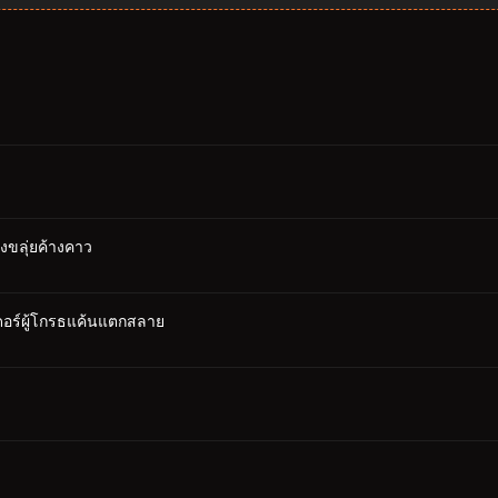
งขลุ่ยค้างคาว
เดอร์ผู้โกรธแค้นแตกสลาย