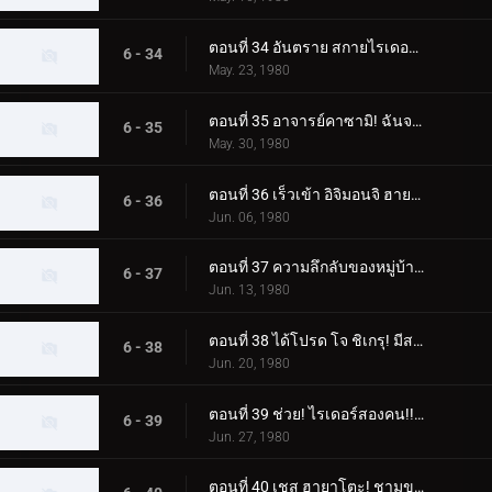
ตอนที่ 34 อันตราย สกายไรเดอร์! เขามาแล้ว! คาซามิ ชิโระ!!
6 - 34
May. 23, 1980
ตอนที่ 35 อาจารย์คาซามิ! ฉันจะจับแก๊งปลาหมึกยักษ์!!
6 - 35
May. 30, 1980
ตอนที่ 36 เร็วเข้า อิจิมอนจิ ฮายาโตะ! ช่วยคนติดต้นไม้!!
6 - 36
Jun. 06, 1980
ตอนที่ 37 ความลึกลับของหมู่บ้านนาคีรี! ฮิโรชิติดอยู่บนต้นไม้ด้วยหรือเปล่า
6 - 37
Jun. 13, 1980
ตอนที่ 38 ได้โปรด โจ ชิเกรุ! มีสถานที่ฝึกบังคับบัญชาที่มีเงินเดือนหนึ่งล้านเยน
6 - 38
Jun. 20, 1980
ตอนที่ 39 ช่วย! ไรเดอร์สองคน!! แม่กลายเป็นปีศาจ
6 - 39
Jun. 27, 1980
ตอนที่ 40 เชส ฮายาโตะ! ชามของกัปปะบินผ่านท้องฟ้า