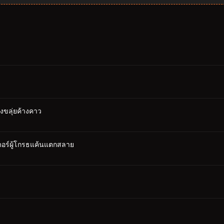
งขลุ่ยค้างคาว
เดอร์ผู้โกรธแค้นแตกสลาย