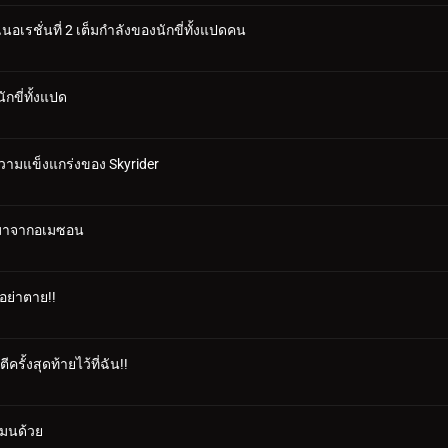
อเรชั่นที่ 2 เต็มกำลังของนักขี่ทั้งแปดคน
กขี่ทั้งแปด
มความแข็งแกร่งของ Skyrider
ี่มาจากอเมซอน
 อย่าตาย!!
รั้งสุดท้ายไว้ที่ฉัน!!
แมนด้วย