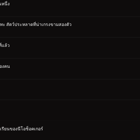
หนึ่ง
ปะทะ สัตว์ประหลาดที่น่าเกรงขามสองตัว
ี่แล้ว
สองคน
เรียนของนีโอช็อคเกอร์