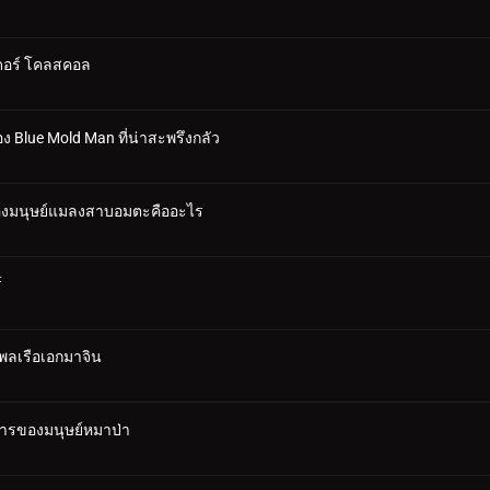
เดอร์ โคลสคอล
ง Blue Mold Man ที่น่าสะพรึงกลัว
 ของมนุษย์แมลงสาบอมตะคืออะไร
์
งพลเรือเอกมาจิน
งหารของมนุษย์หมาป่า