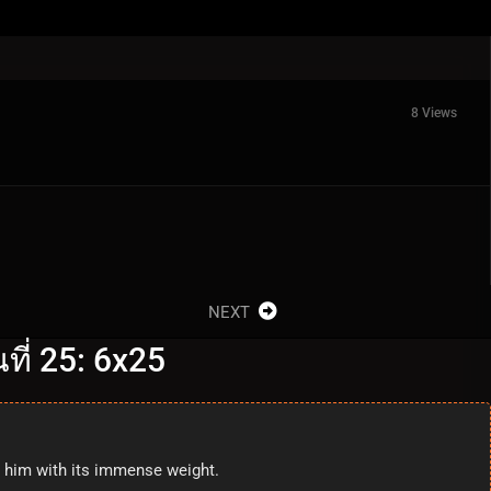
8 Views
NEXT
ี่ 25: 6x25
h him with its immense weight.