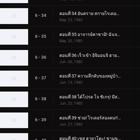
ตอนที่ 34 อันตราย สกายไรเดอร์! เขามาแล้ว! คาซามิ ชิโระ!!
6 - 34
May. 23, 1980
ตอนที่ 35 อาจารย์คาซามิ! ฉันจะจับแก๊งปลาหมึกยักษ์!!
6 - 35
May. 30, 1980
ตอนที่ 36 เร็วเข้า อิจิมอนจิ ฮายาโตะ! ช่วยคนติดต้นไม้!!
6 - 36
Jun. 06, 1980
ตอนที่ 37 ความลึกลับของหมู่บ้านนาคีรี! ฮิโรชิติดอยู่บนต้นไม้ด้วยหรือเปล่า
6 - 37
Jun. 13, 1980
ตอนที่ 38 ได้โปรด โจ ชิเกรุ! มีสถานที่ฝึกบังคับบัญชาที่มีเงินเดือนหนึ่งล้านเยน
6 - 38
Jun. 20, 1980
ตอนที่ 39 ช่วย! ไรเดอร์สองคน!! แม่กลายเป็นปีศาจ
6 - 39
Jun. 27, 1980
ตอนที่ 40 เชส ฮายาโตะ! ชามของกัปปะบินผ่านท้องฟ้า