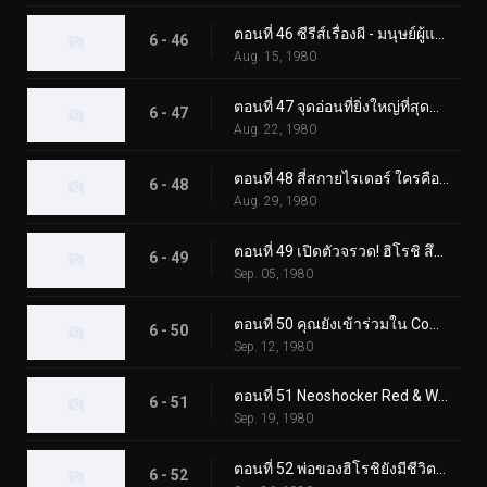
ตอนที่ 46 ซีรีส์เรื่องผี - มนุษย์ผู้แตกหัก! ความกลัวศูนย์กลางของกระจก
6 - 46
Aug. 15, 1980
ตอนที่ 47 จุดอ่อนที่ยิ่งใหญ่ที่สุดของ Skyrider! โจมตีจุดบอด 0.5 วินาที
6 - 47
Aug. 22, 1980
ตอนที่ 48 สี่สกายไรเดอร์ ใครคือตัวจริง
6 - 48
Aug. 29, 1980
ตอนที่ 49 เปิดตัวจรวด! ฮิโรชิ สึคุบะไปที่สุสานอวกาศ
6 - 49
Sep. 05, 1980
ตอนที่ 50 คุณยังเข้าร่วมใน Command Boys' Squad ด้วย!
6 - 50
Sep. 12, 1980
ตอนที่ 51 Neoshocker Red & White ศึกตัดสินแห่งความตายครั้งยิ่งใหญ่
6 - 51
Sep. 19, 1980
ตอนที่ 52 พ่อของฮิโรชิยังมีชีวิตอยู่! ในฐานะมนุษย์ที่เปลี่ยนแปลงไป FX777
6 - 52