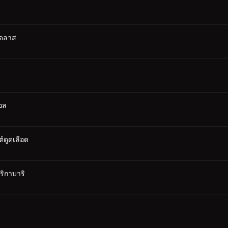
เดลาส
อล
ต์ดูดเลือด
ริกาบาริ