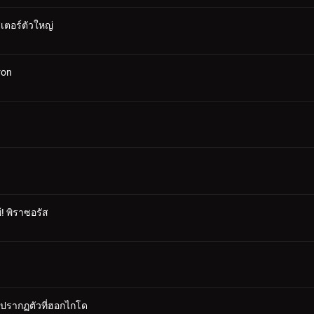
ตอร์ตัวใหญ่
ron
! พิราซอรัส
 ปรากฏตัวที่ฮอกไกโด