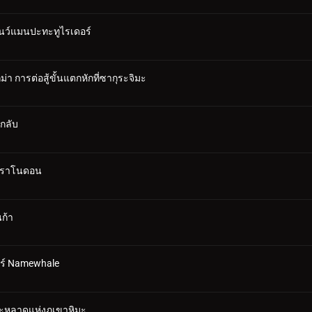
โนว์แมนปะทะทูไรเดอร์
า การต่อสู้ขั้นแตกหักที่ซากุระจิมะ
ึกลับ
 พราโนดอน
ก้า
อร์ Namewhale
ประหลาดแห่งภูเขาหิมะ