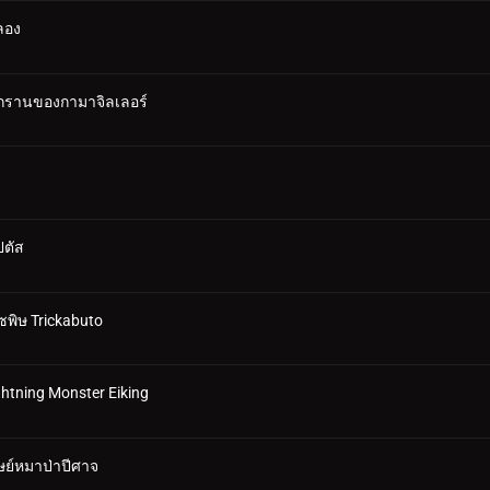
ลอง
รรุกรานของกามาจิลเลอร์
ปตัส
ซพิษ Trickabuto
htning Monster Eiking
ุษย์หมาป่าปีศาจ