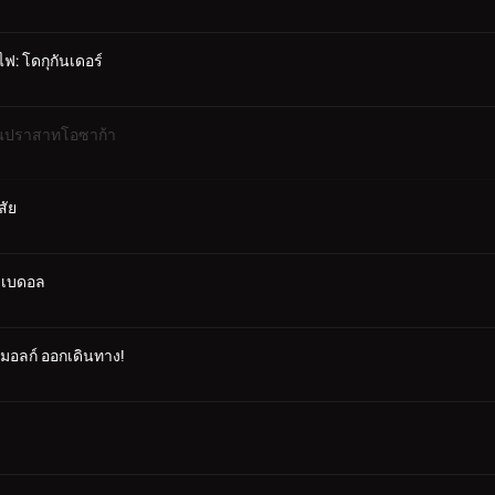
ฟ: โดกุกันเดอร์
าในปราสาทโอซาก้า
สัย
ซาเบดอล
คมอลก์ ออกเดินทาง!