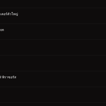
ตอร์ตัวใหญ่
ron
! พิราซอรัส