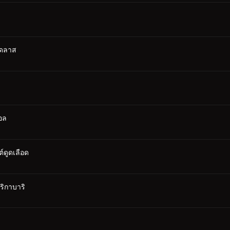
เดลาส
อล
ต์ดูดเลือด
ริกาบาริ