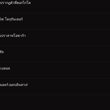
 ปรากฏตัวที่ฮอกไกโด
ฟ: โดกุกันเดอร์
าในปราสาทโอซาก้า
สัย
ซาเบดอล
คมอลก์ ออกเดินทาง!