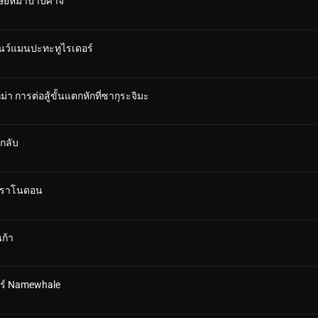
ุษย์หมาป่าปีศาจ
โนว์แมนปะทะทูไรเดอร์
า การต่อสู้ขั้นแตกหักที่ซากุระจิมะ
ึกลับ
 พราโนดอน
ก้า
อร์ Namewhale