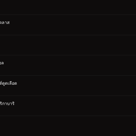
เดลาส
อล
ต์ดูดเลือด
ริกาบาริ