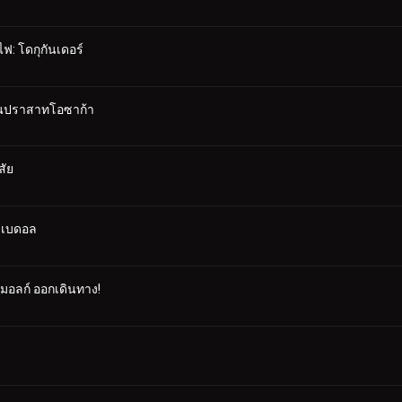
ฟ: โดกุกันเดอร์
าในปราสาทโอซาก้า
สัย
ซาเบดอล
คมอลก์ ออกเดินทาง!