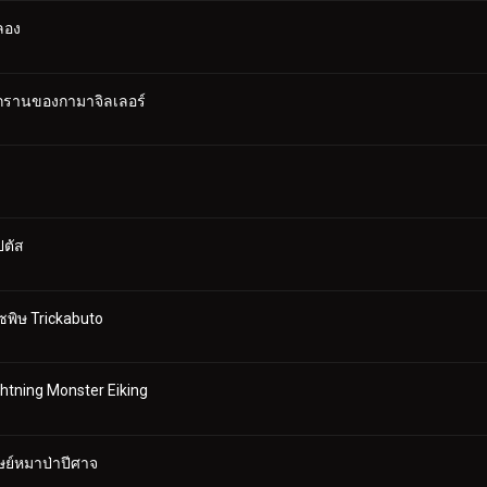
ลอง
รรุกรานของกามาจิลเลอร์
ปตัส
ซพิษ Trickabuto
htning Monster Eiking
ุษย์หมาป่าปีศาจ