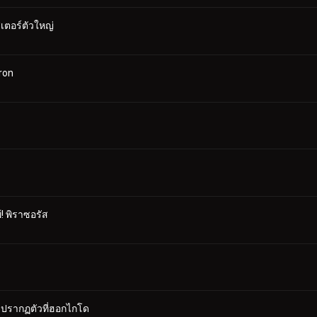
ตอร์ตัวใหญ่
ron
! พิราซอรัส
 ปรากฏตัวที่ฮอกไกโด