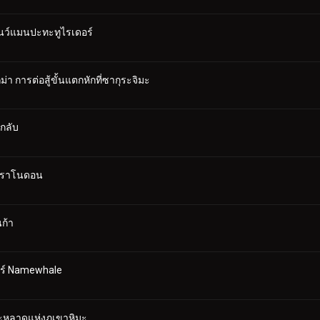
โนว์แมนปะทะทูไรเดอร์
า การต่อสู้ขั้นแตกหักที่ซากุระจิมะ
ึกลับ
 พราโนดอน
ก้า
อร์ Namewhale
ประหลาดแห่งภูเขาหิมะ