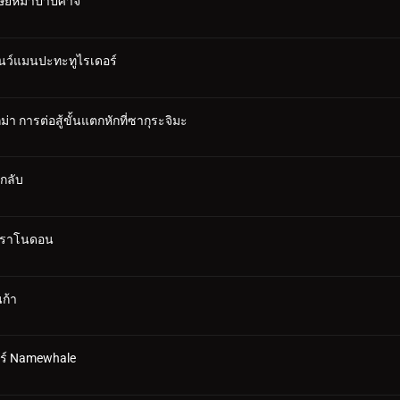
ุษย์หมาป่าปีศาจ
โนว์แมนปะทะทูไรเดอร์
า การต่อสู้ขั้นแตกหักที่ซากุระจิมะ
ึกลับ
 พราโนดอน
ก้า
อร์ Namewhale