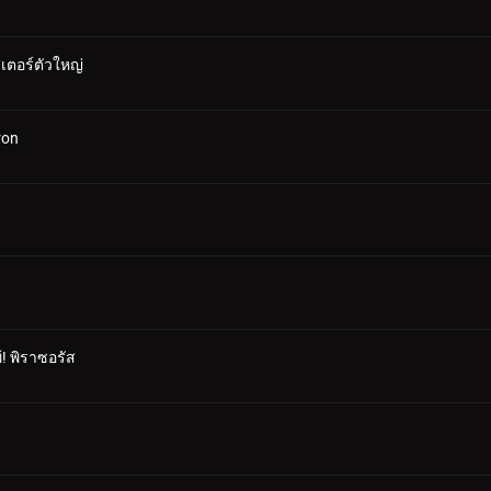
ตอร์ตัวใหญ่
ron
! พิราซอรัส