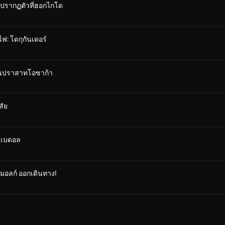
 ปรากฏตัวที่ฮอกไกโด
ฟ: โดกุกันเดอร์
าในปราสาทโอซาก้า
สัย
ซาเบดอล
คมอลก์ ออกเดินทาง!