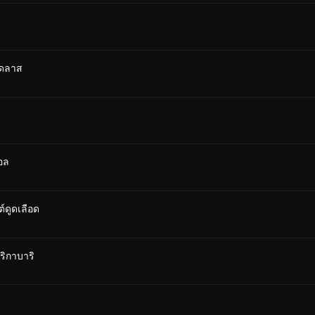
เดลาส
อล
ต์ดูดเลือด
ริกาบาริ