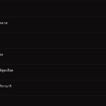
เดลาส
อล
ต์ดูดเลือด
ริกาบาริ