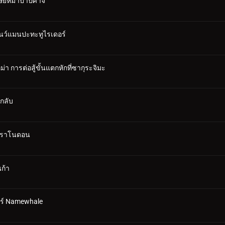
ุษย์หมาป่าปีศาจ
โนว์แมนปะทะทูไรเดอร์
า การต่อสู้ขั้นแตกหักที่ซากุระจิมะ
ึกลับ
 พราโนดอน
ก้า
อร์ Namewhale