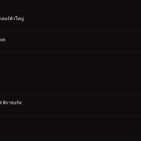
ตอร์ตัวใหญ่
ron
! พิราซอรัส