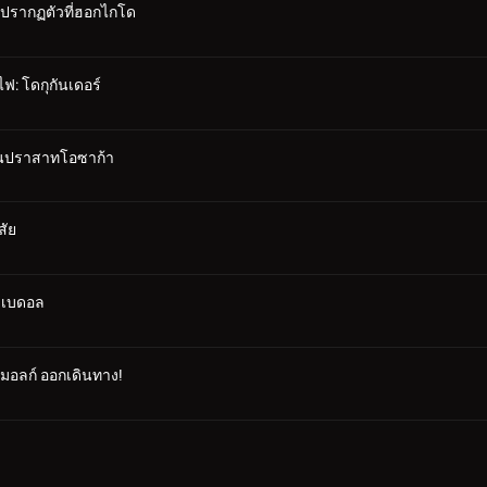
 ปรากฏตัวที่ฮอกไกโด
ฟ: โดกุกันเดอร์
าในปราสาทโอซาก้า
สัย
ซาเบดอล
คมอลก์ ออกเดินทาง!