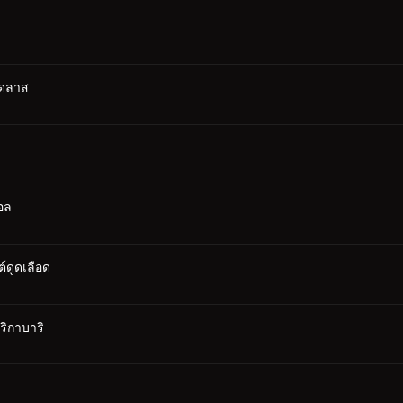
เดลาส
อล
ต์ดูดเลือด
ริกาบาริ