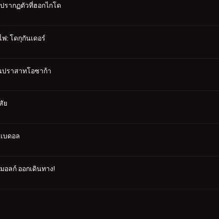
 ปรากฏตัวที่ฮอกไกโด
ฟ: โดกุกันเดอร์
าในปราสาทโอซาก้า
สัย
ซาเบดอล
คมอลก์ ออกเดินทาง!