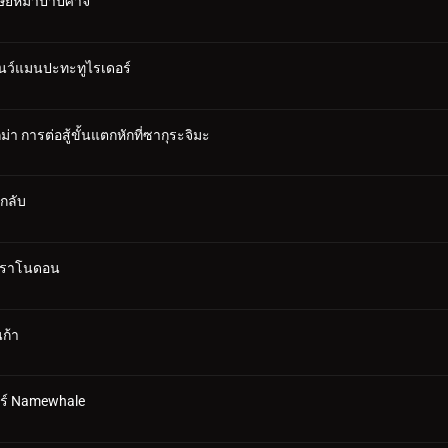
ุษย์หมาป่าปีศาจ
โนว์แมนปะทะทูไรเดอร์
า การต่อสู้ขั้นแตกหักที่ซากุระจิมะ
ึกลับ
 พราโนดอน
ก้า
อร์ Namewhale