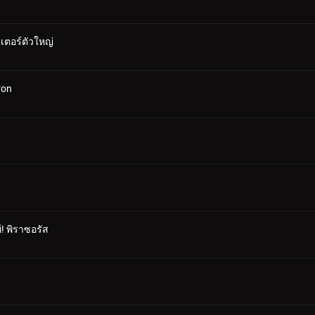
ตอร์ตัวใหญ่
ron
! พิราซอรัส